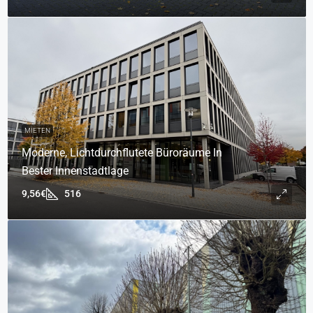
MIETEN
Moderne, Lichtdurchflutete Büroräume In
Bester Innenstadtlage
9,56€
516