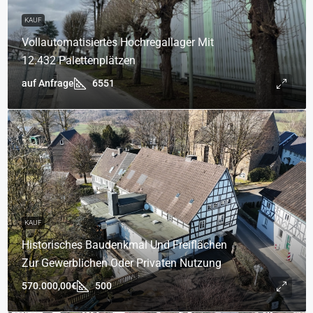
KAUF
Vollautomatisiertes Hochregallager Mit
12.432 Palettenplätzen
auf Anfrage
6551
KAUF
Historisches Baudenkmal Und Freiflächen
Zur Gewerblichen Oder Privaten Nutzung
570.000,00€
500