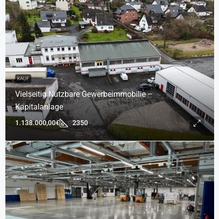
KAUF
Vielseitig Nutzbare Gewerbeimmobilie –
Kapitalanlage
1.138.000,00€
2350