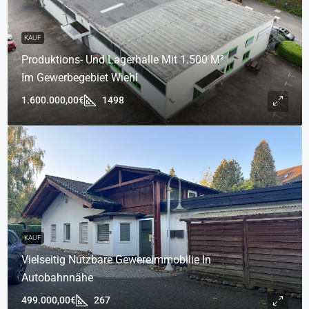
KAUF
Produktions- Und Lagerhalle Mit 1.500 M²
Im Gewerbegebiet Wiehl
1.600.000,00€
1498
KAUF
Vielseitig Nutzbare Gewereimmobilie In
Autobahnnähe
499.000,00€
267