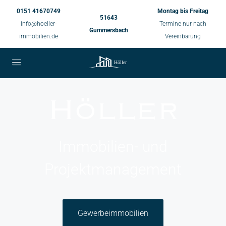
0151 41670749
Montag bis Freitag
51643
info@hoeller-
Termine nur nach
Gummersbach
immobilien.de
Vereinbarung
Höller
Immobilien- und
Projektmanagement
Gewerbeimmobilien