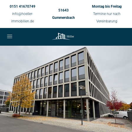
0151 41670749
Montag bis Freitag
51643
info@hoeller-
Termine nur nach
Gummersbach
immobilien.de
Vereinbarung