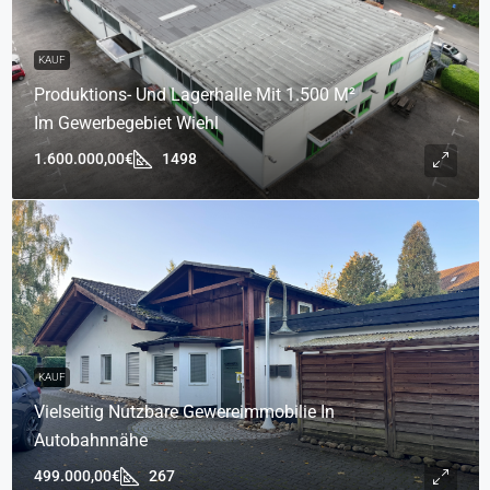
KAUF
Produktions- Und Lagerhalle Mit 1.500 M²
Im Gewerbegebiet Wiehl
1.600.000,00€
1498
KAUF
Vielseitig Nutzbare Gewereimmobilie In
Autobahnnähe
499.000,00€
267