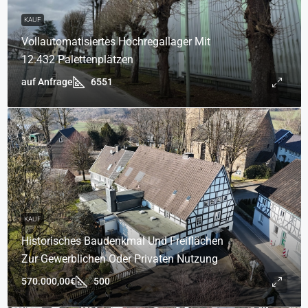
KAUF
Vollautomatisiertes Hochregallager Mit
12.432 Palettenplätzen
auf Anfrage
6551
KAUF
Historisches Baudenkmal Und Freiflächen
Zur Gewerblichen Oder Privaten Nutzung
570.000,00€
500