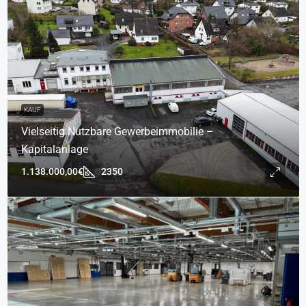
KAUF
Vielseitig Nutzbare Gewerbeimmobilie –
Kapitalanlage
1.138.000,00€
2350