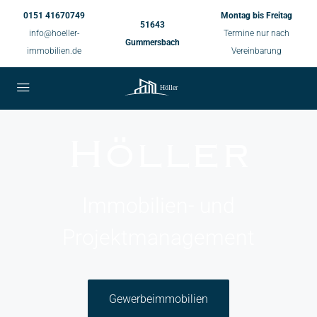
0151 41670749
Montag bis Freitag
51643
info@hoeller-
Termine nur nach
Gummersbach
immobilien.de
Vereinbarung
Höller
Immobilien- und
Projektmanagement
Gewerbeimmobilien