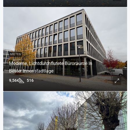
MIETEN
Moderne, Lichtdurchflutete Büroräume In
Bester Innenstadtlage
9,56€
516